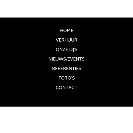
HOME
VERHUUR
ONZE DJ'S
NIEUWS/EVENTS
REFERENTIES
FOTO'S
CONTACT
PartyCreations / PartyDeejays Goltziusstraat 28